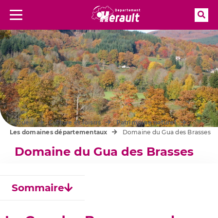
Rec
Menu
Aller à la recherche
Accueil
Culture et loisirs
Patrimoine naturel
Les domaines départementaux
Domaine du Gua des Brasses
Domaine du Gua des Brasses
Sommaire