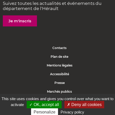
Suivez toutes les actualités et événements du
département de l'Hérault
Je m'inscris
Contacts
Plan de site
Mentions légales
Accessibilité
Presse
Marchés publics
This site uses cookies and gives you control over what you want to
Politique de cookies
activate
✓ OK, accept all
✗ Deny all cookies
Protection des données
Personalize
Privacy policy