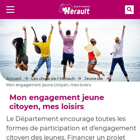
Rec
Menu
Aller à la recherche
Accueil
Les choix de l'Hérault
Jeunesse
Mon engagement jeune citoyen, mes loisirs
Mon engagement jeune
citoyen, mes loisirs
Le Département encourage toutes les
formes de participation et d’engagement
citoyen des jeunes. Financer un projet