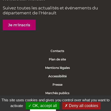
Suivez toutes les actualités et événements du
département de l'Hérault
Je m'inscris
Contacts
Plan de site
Mentions légales
Accessibilité
Presse
Marchés publics
This site uses cookies and gives you control over what you want to
Politique de cookies
activate
✓ OK, accept all
✗ Deny all cookies
Protection des données