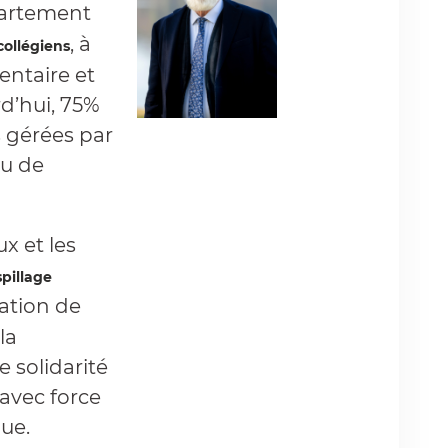
artement
, à
collégiens
mentaire et
rd’hui, 75%
s gérées par
ou de
x et les
spillage
ation de
la
e solidarité
avec force
que.