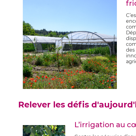
fr
C’es
enco
com
Dép
disp
com
des 
inn
agri
Relever les défis d'aujour
L’irrigation au 