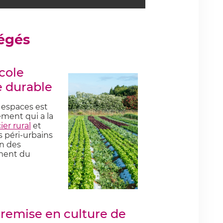
tégés
cole
e durable
s espaces est
ement qui a la
er rural
et
s péri-urbains
on des
ement du
 remise en culture de