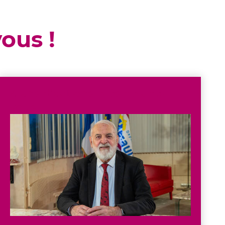
ous !
4 ans d’actions près de chez
vous.