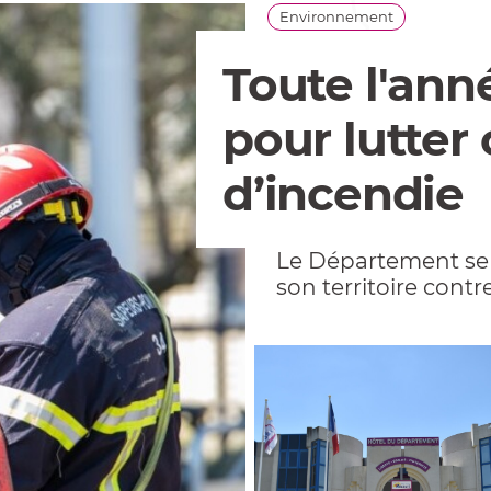
Environnement
Toute l'ann
pour lutter 
d’incendie
Le Département se m
son territoire contr
renforcés lors des f
de tous.