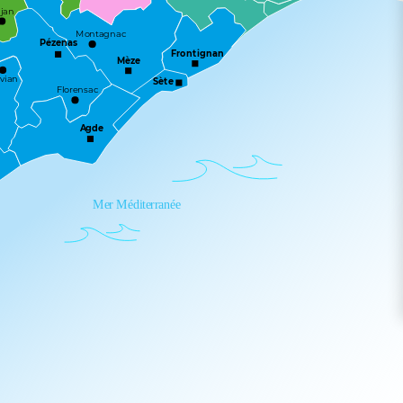
jan
Montagnac
Pézenas
Frontignan
Mèze
vian
Sète
Florensac
Agde
Mer Méditerranée