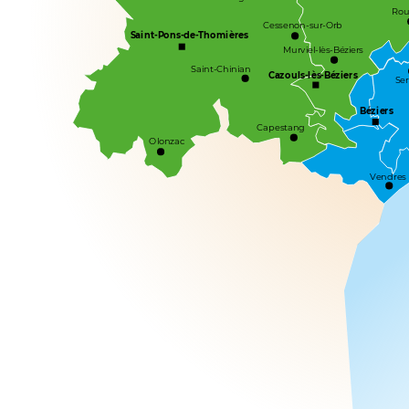
Rou
Cessenon-sur-Orb
Saint-Pons-de-Thomières
Murviel-lès-Béziers
Saint-Chinian
Cazouls-lès-Béziers
Ser
Béziers
Capestang
Olonzac
Vendres