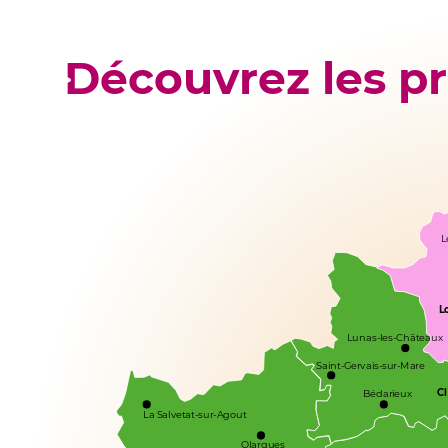
Découvrez les pr
L
L
Lunas-les-Châteaux
Saint-Gervais-sur-Mare
C
Bédarieux
La Salvetat-sur-Agout
Olargues