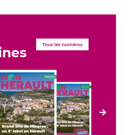
Tous les numéros
ines
Elément
suivant