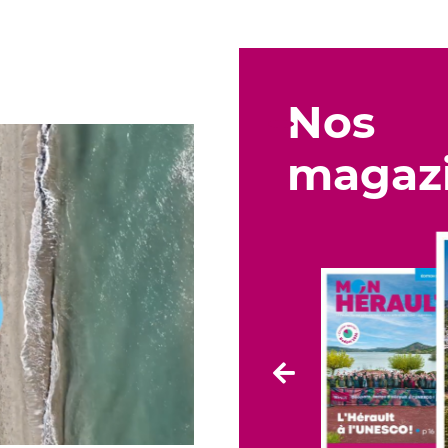
Nos
magaz
Elément
précédent