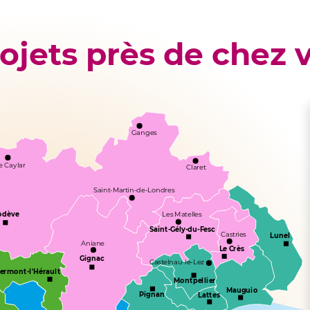
ojets près de chez v
Ganges
e Caylar
Claret
Saint-Martin-de-Londres
odève
Les Matelles
Saint-Gély-du-Fesc
Castries
Lunel
Aniane
Le Crès
Gignac
Castelnau-le-Lez
lermont-l'Hérault
Montpellier
Mauguio
Pignan
Lattes