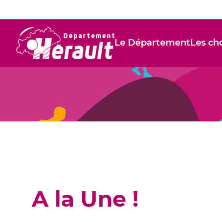
Le Département
Les cho
A la Une !