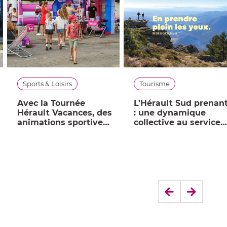
Sports & Loisirs
Tourisme
Avec la Tournée
L’Hérault Sud prenan
Hérault Vacances, des
: une dynamique
animations sportives
collective au service
et gratuites pour tous
de l’attractivité des
territoires
Précédent
Suivant