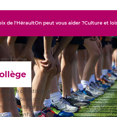
ix de l'Hérault
On peut vous aider ?
Culture et loi
 sport au collège
ollège
colaire constitue un
 d’égalité et de
t, l’activité physique
ion des enfants. Pour