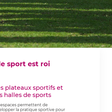
 sport est roi
s plateaux sportifs et
s halles de sports
 espaces permettent de
lopper la pratique sportive pour