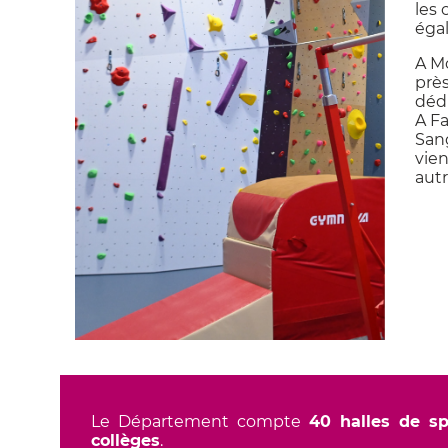
les 
éga
A Mo
prè
dédi
A F
San
vien
autr
Le Département compte
40 halles de s
collèges
.