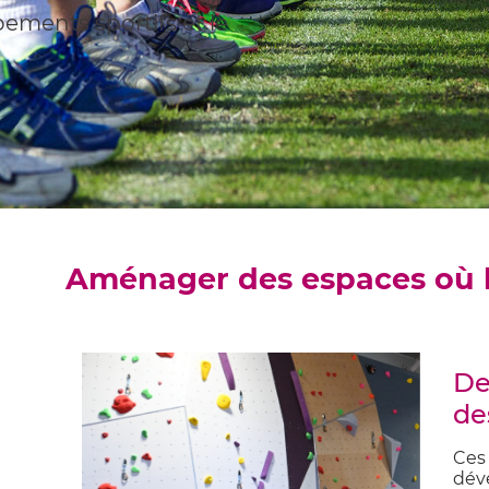
pements sportifs et le
Aménager des espaces où le
De
de
Ces
déve