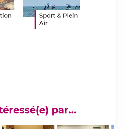
tion
Sport & Plein
Air
téressé(e) par…