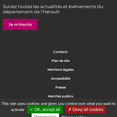
Suivez toutes les actualités et événements du
département de l'Hérault
Je m'inscris
Contacts
Plan de site
Mentions légales
Accessibilité
Presse
Marchés publics
This site uses cookies and gives you control over what you want to
Politique de cookies
activate
✓ OK, accept all
✗ Deny all cookies
Protection des données