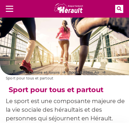
Rec
Menu
Aller à la recherche
Accueil
Culture et loisirs
Sport & Plein Air
Sport pour tous et partout
Sport pour tous et partout
Le sport est une composante majeure de
la vie sociale des héraultais et des
personnes qui séjournent en Hérault.