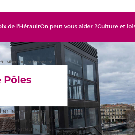
ix de l'Hérault
On peut vous aider ?
Culture et loi
Miser sur l'intermodalité
e Pôles
lier les points de
cements pour offrir
 et visiteurs, c’est