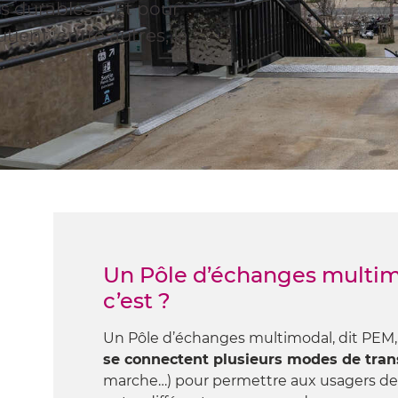
s durables ». Et pour
tient, entre autres, la
.
Un Pôle d’échanges multim
c’est ?
Un Pôle d’échanges multimodal, dit PEM,
se connectent plusieurs modes de tran
marche…) pour permettre aux usagers de 