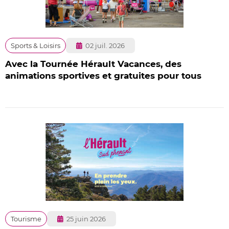
Publié
Sports & Loisirs
02 juil. 2026
le
Avec la Tournée Hérault Vacances, des
animations sportives et gratuites pour tous
Publié
Tourisme
25 juin 2026
le