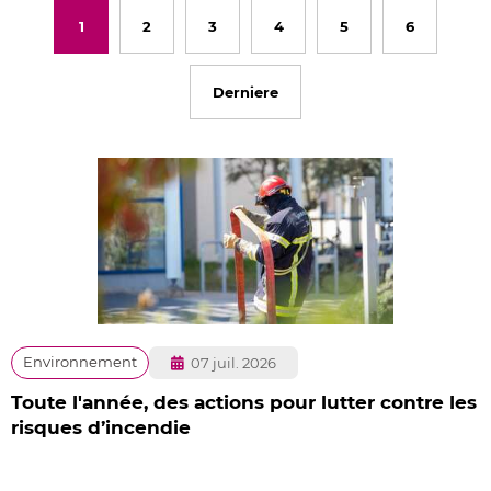
1
2
3
4
5
6
Derniere
Publié
Environnement
07 juil. 2026
le
Toute l'année, des actions pour lutter contre les
risques d’incendie