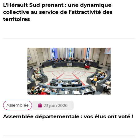
L’Hérault Sud prenant : une dynamique
collective au service de l’attractivité des
territoires
Publié
Assemblée
23 juin 2026
le
Assemblée départementale : vos élus ont voté !