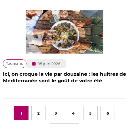
Publié
Tourisme
05 juin 2026
le
Ici, on croque la vie par douzaine : les huîtres de
Méditerranée sont le goût de votre été
1
2
3
4
5
6