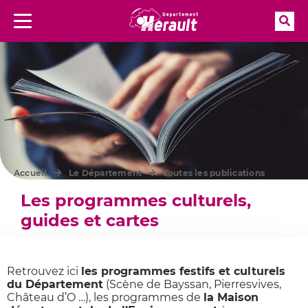
Rec
Menu
Aller à la recherche
Accueil
Le Département
Toutes les publications
Les programmes culturels,
guides et cartes
Retrouvez ici
les programmes festifs et culturels
du Département
(Scène de Bayssan, Pierresvives,
Château d’O …), les programmes de
la Maison