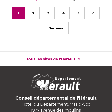
1
2
3
4
5
6
Derniere
Tous les sites de l'Hérault
Conseil départemental de l'Hérault
Hôtel du Département, Mas d'Alco
1977 avenue des moulins