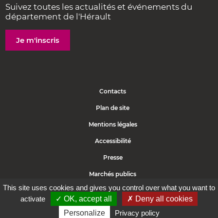
Suivez toutes les actualités et événements du
département de l'Hérault
Je m'inscris
Contacts
Plan de site
Mentions légales
Accessibilité
Presse
Marchés publics
This site uses cookies and gives you control over what you want to
Politique de cookies
activate
✓ OK, accept all
✗ Deny all cookies
Protection des données
Personalize
Privacy policy