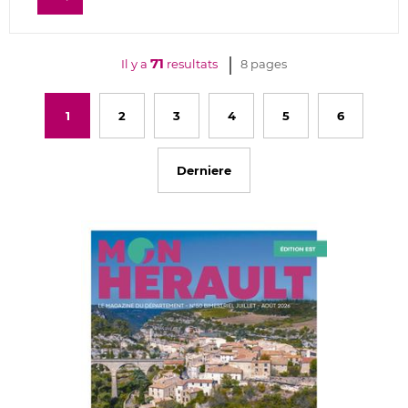
71
Il y a
resultats
8 pages
1
2
3
4
5
6
Derniere