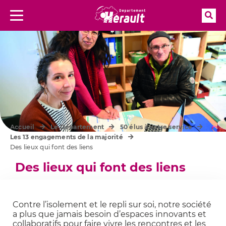
Rec
Menu
Aller à la recherche
Accueil
Le Département
50 élus à votre service
Les 13 engagements de la majorité
Des lieux qui font des liens
Des lieux qui font des liens
Contre l’isolement et le repli sur soi, notre société
a plus que jamais besoin d’espaces innovants et
collaboratifs pour faire vivre les rencontres et les