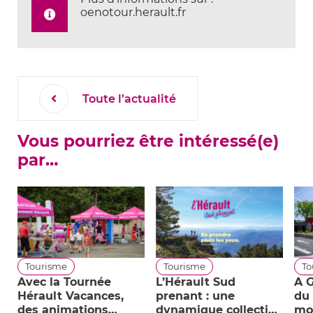
oenotour.herault.fr
Toute l’actualité
Vous pourriez être intéressé(e)
par…
Tourisme
Tourisme
To
Avec la Tournée
L’Hérault Sud
A G
Hérault Vacances,
prenant : une
du 
des animations
dynamique collective
mob