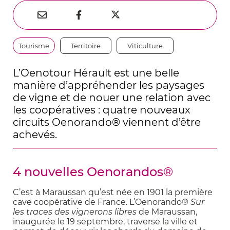
Partager
Partager
Partager



sur
par
sur
Thématiques
Tourisme
Territoire
Viticulture
Twitter
e-
Facebook
mail
L’Oenotour Hérault est une belle
manière d’appréhender les paysages
de vigne et de nouer une relation avec
les coopératives : quatre nouveaux
circuits Oenorando® viennent d’être
achevés.
4 nouvelles Oenorandos®
C’est à Maraussan qu’est née en 1901 la première
cave coopérative de France. L’Oenorando®
Sur
les traces des vignerons libres
de Maraussan,
inaugurée le 19 septembre, traverse la ville et