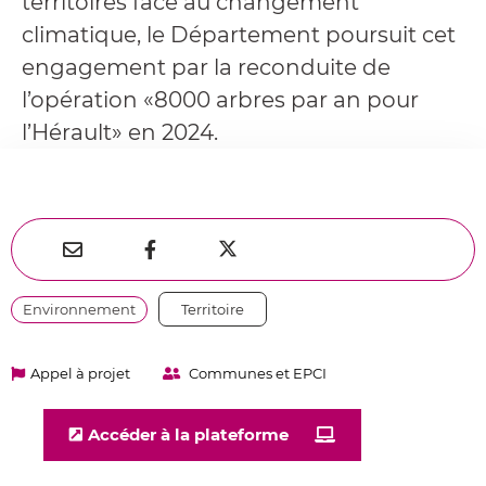
territoires face au changement
climatique, le Département poursuit cet
engagement par la reconduite de
l’opération «8000 arbres par an pour
l’Hérault» en 2024.
Partager
Partager
Partager



sur
par
sur
Environnement
Territoire
Twitter
e-
Facebook
mail
Appel à projet
Communes et EPCI
Accéder à la plateforme