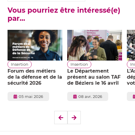
Vous pourriez être intéressé(e)
par…
Insertion
Insertion
In
,
Forum des métiers
Le Département
L’
de la défense et de la
présent au salon TAF
dé
sécurité 2026
de Béziers le 16 avril
vot
Publié
Publié
05 mai 2026
08 avr. 2026
le
le
Elément
Elément
précédent
suivant