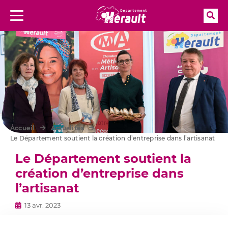
Rec
Menu
Aller à la recherche
Accueil
Actualités
Le Département soutient la création d’entreprise dans l’artisanat
Le Département soutient la
création d’entreprise dans
l’artisanat
13 avr. 2023