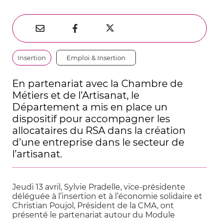
Partager
Partager
Partager



sur
par
sur
Thématiques
Insertion
Emploi & Insertion
Twitter
e-
Facebook
mail
En partenariat avec la Chambre de
Métiers et de l’Artisanat, le
Département a mis en place un
dispositif pour accompagner les
allocataires du RSA dans la création
d’une entreprise dans le secteur de
l’artisanat.
Jeudi 13 avril, Sylvie Pradelle, vice-présidente
déléguée à l’insertion et à l’économie solidaire et
Christian Poujol, Président de la CMA, ont
présenté le partenariat autour du Module