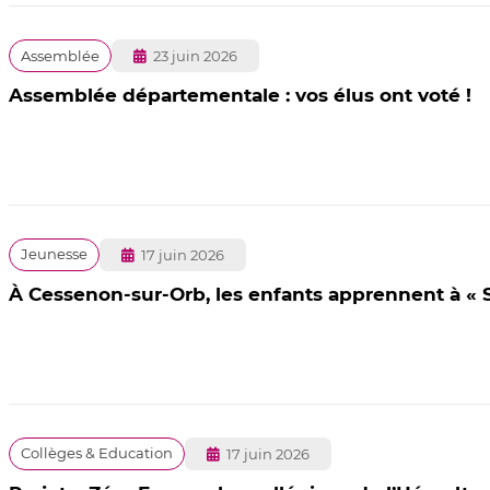
Publié
Assemblée
23 juin 2026
le
Assemblée départementale : vos élus ont voté !
Publié
Jeunesse
17 juin 2026
le
À Cessenon-sur-Orb, les enfants apprennent à « S
Publié
Collèges & Education
17 juin 2026
le