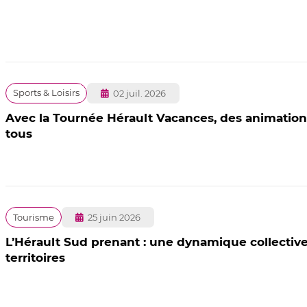
Publié
Sports & Loisirs
02 juil. 2026
le
Avec la Tournée Hérault Vacances, des animations
tous
Publié
Tourisme
25 juin 2026
le
L’Hérault Sud prenant : une dynamique collective a
territoires