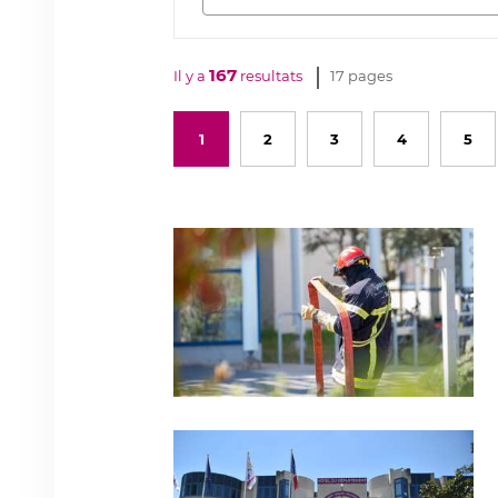
actualité
167
Il y a
resultats
17 pages
1
2
3
4
5