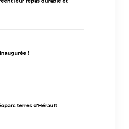
créent leur repas durable et
 inaugurée !
éoparc terres d'Hérault