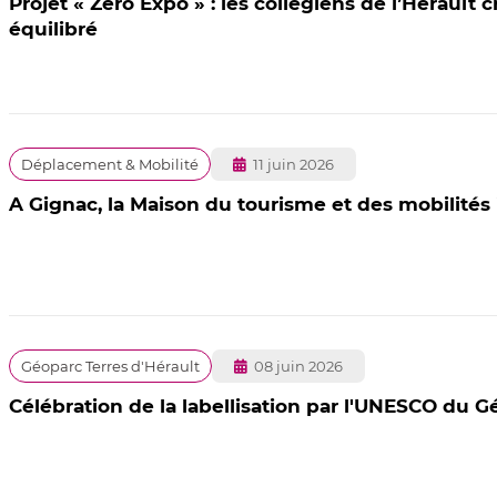
Projet « Zéro Expo » : les collégiens de l’Hérault 
équilibré
Publié
Déplacement & Mobilité
11 juin 2026
le
A Gignac, la Maison du tourisme et des mobilités
Publié
Géoparc Terres d'Hérault
08 juin 2026
le
Célébration de la labellisation par l'UNESCO du G