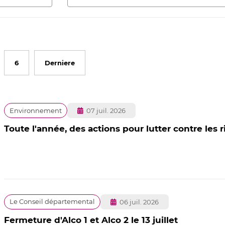
6
Derniere
Publié
Environnement
07 juil. 2026
le
Toute l'année, des actions pour lutter contre les 
Publié
Le Conseil départemental
06 juil. 2026
le
Fermeture d'Alco 1 et Alco 2 le 13 juillet