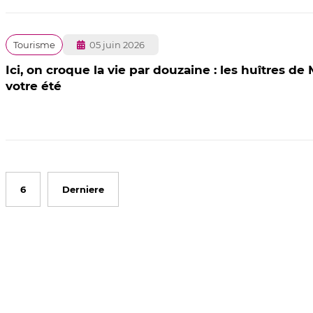
Publié
Tourisme
05 juin 2026
le
Ici, on croque la vie par douzaine : les huîtres d
votre été
6
Derniere