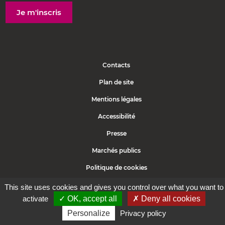
Je m'inscris
Contacts
Plan de site
Mentions légales
Accessibilité
Presse
Marchés publics
Politique de cookies
Protection des données
This site uses cookies and gives you control over what you want to
activate
✓ OK, accept all
✗ Deny all cookies
Personalize
Privacy policy