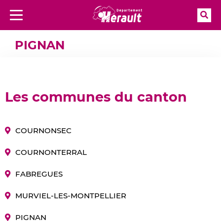
Rec
Menu
Aller à la recherche
Accueil
Annuaire des élus
PIGNAN
PIGNAN
Les communes du canton
COURNONSEC
COURNONTERRAL
FABREGUES
MURVIEL-LES-MONTPELLIER
PIGNAN