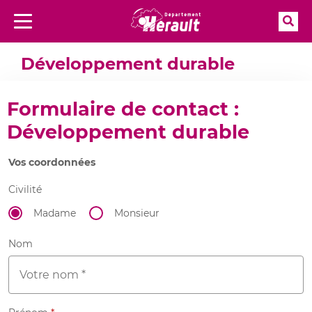
Rec
Menu
Aller à la recherche
Accueil
Contacts
Contact
Développement durable
Développement durable
Formulaire de contact :
Développement durable
Vos coordonnées
Civilité
Madame
Monsieur
Nom