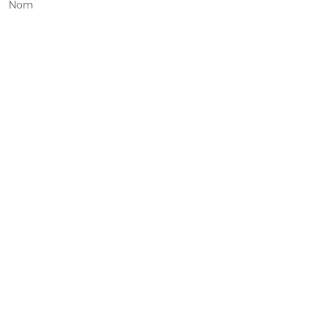
Nom
Prénom
*
Courriel
*
Message
Objet
*
Message
*