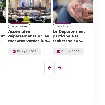
Assemblée
Handicap
Enf
Assemblée
Le Département
À B
ult
départementale : les
participe à la
nou
t
mesures votées lundi
recherche sur
dép
ute
15 septembre
l'autisme
100
Publié
Publié
15 sept. 2025
01 avr. 2025
le
le
Elément
Elément
précédent
suivant