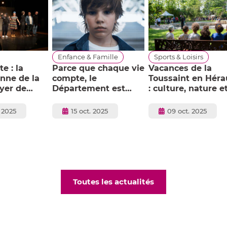
Enfance & Famille
Sports & Loisirs
e : la
Parce que chaque vie
Vacances de la
nne de la
compte, le
Toussaint en Héra
yer de
Département est
: culture, nature e
vital
créativité pour to
la famille
Publié
Publié
 2025
15 oct. 2025
09 oct. 2025
le
le
Toutes les actualités