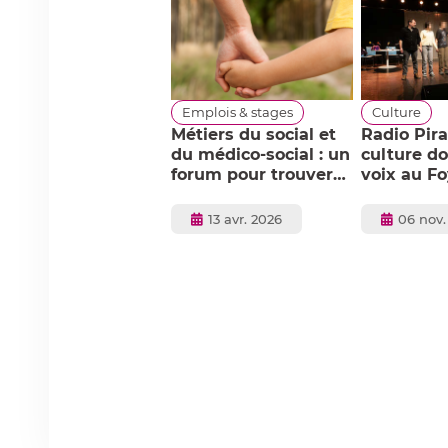
nfance & Famille
Emplois & stages
Culture
s propositions
Métiers du social et
Radio Pirat
novantes pour
du médico-social : un
culture do
éliorer la
forum pour trouver
voix au Fo
otection de
votre voie
l’enfance
enfance
Publié
Publié
Publié
28 janv. 2025
13 avr. 2026
06 nov.
le
le
le