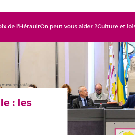
ix de l'Hérault
On peut vous aider ?
Culture et loi
s mesures votées
 : les