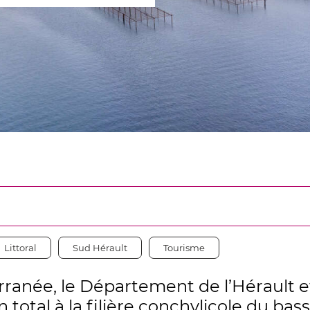
er
Littoral
Sud Hérault
Tourisme
ranée, le Département de l’Hérault e
 total à la filière conchylicole du bas