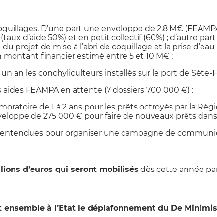
es coquillages. D’une part une enveloppe de 2,8 M€ (FEAM
 (taux d’aide 50%) et en petit collectif (60%) ; d’autre par
u projet de mise à l’abri de coquillage et la prise d’eau 
montant financier estimé entre 5 et 10 M€ ;
un an les conchyliculteurs installés sur le port de Sète-
es aides FEAMPA en attente (7 dossiers 700 000 €) ;
ratoire de 1 à 2 ans pour les prêts octroyés par la Région 
veloppe de 275 000 € pour faire de nouveaux prêts dan
e sont entendues pour organiser une campagne de commu
llions d’euros qui seront mobilisés
dès cette année par l
t ensemble à l’Etat le déplafonnement du De Minimis p