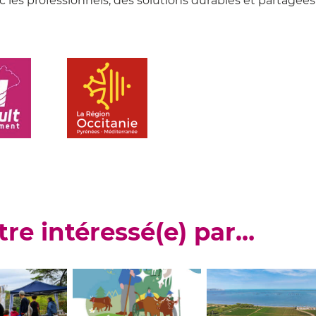
ec les professionnels, des solutions durables et partagées
tre intéressé(e) par…