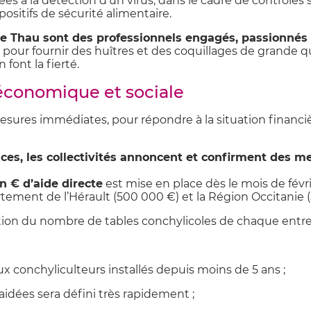
es à la détection d’un virus, dans le cadre de contrôles 
positifs de sécurité alimentaire.
de Thau sont des professionnels engagés, passionnés
e, pour fournir des huîtres et des coquillages de grande 
 font la fierté.
économique et sociale
mesures immédiates, pour répondre à la situation financ
es, les collectivités annoncent et confirment des me
on € d’aide directe
est mise en place dès le mois de févr
tement de l’Hérault (500 000 €) et la Région Occitanie 
nction du nombre de tables conchylicoles de chaque entre
x conchyliculteurs installés depuis moins de 5 ans ;
idées sera défini très rapidement ;