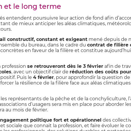
 et le long terme
ités entendent poursuivre leur action de fond afin d’acc
ttant de mieux anticiper les aléas climatiques, météorolo
ours.
ail constructif, constant et exigeant
mené depuis de 
’ensemble du bureau, dans le cadre du
contrat de filière
oncrètes en faveur de la filière et constitue aujourd’hui 
a profession
se retrouveront dès le 3 février
afin de trava
coles
, avec un objectif clair de
réduction des coûts pour
positif. Puis le
4 février
, pour approfondir la question de
cer la résilience de la filière face aux aléas climatiques e
 représentants de la pêche et de la conchyliculture, l’
 associations d’usagers sera mis en place pour aborder le
ra au mois de février.
ngagement politique fort et opérationnel
des collectiv
sociale que connait la profession, et faire évoluer le con